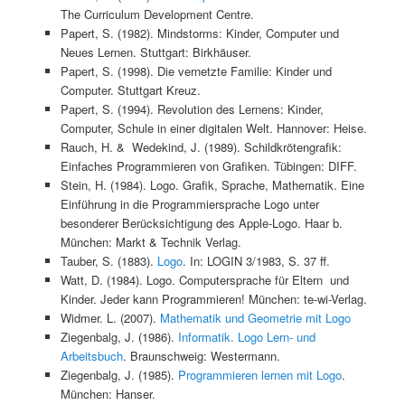
The Curriculum Development Centre.
Papert, S. (1982). Mindstorms: Kinder, Computer und
Neues Lernen. Stuttgart: Birkhäuser.
Papert, S. (1998). Die vernetzte Familie: Kinder und
Computer. Stuttgart Kreuz.
Papert, S. (1994). Revolution des Lernens: Kinder,
Computer, Schule in einer digitalen Welt. Hannover: Heise.
Rauch, H. & Wedekind, J. (1989). Schildkrötengrafik:
Einfaches Programmieren von Grafiken. Tübingen: DIFF.
Stein, H. (1984). Logo. Grafik, Sprache, Mathematik. Eine
Einführung in die Programmiersprache Logo unter
besonderer Berücksichtigung des Apple-Logo. Haar b.
München: Markt & Technik Verlag.
Tauber, S. (1883).
Logo
. In: LOGIN 3/1983, S. 37 ff.
Watt, D. (1984). Logo. Computersprache für Eltern und
Kinder. Jeder kann Programmieren! München: te-wi-Verlag.
Widmer. L. (2007).
Mathematik und Geometrie mit Logo
Ziegenbalg, J. (1986).
Informatik. Logo Lern- und
Arbeitsbuch
. Braunschweig: Westermann.
Ziegenbalg, J. (1985).
Programmieren lernen mit Logo
.
München: Hanser.