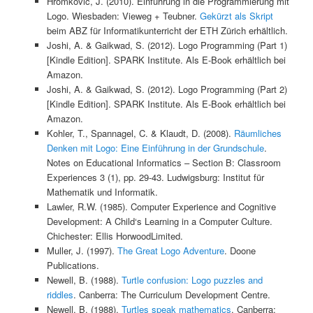
Hromkovič, J. (2010). Einführung in die Programmierung mit
Logo. Wiesbaden: Vieweg + Teubner.
Gekürzt als Skript
beim ABZ für Informatikunterricht der ETH Zürich erhältlich.
Joshi, A. & Gaikwad, S. (2012). Logo Programming (Part 1)
[Kindle Edition]. SPARK Institute. Als E-Book erhältlich bei
Amazon.
Joshi, A. & Gaikwad, S. (2012). Logo Programming (Part 2)
[Kindle Edition]. SPARK Institute. Als E-Book erhältlich bei
Amazon.
Kohler, T., Spannagel, C. & Klaudt, D. (2008).
Räumliches
Denken mit Logo: Eine Einführung in der Grundschule
.
Notes on Educational Informatics – Section B: Classroom
Experiences 3 (1), pp. 29-43. Ludwigsburg: Institut für
Mathematik und Informatik.
Lawler, R.W. (1985). Computer Experience and Cognitive
Development: A Child‘s Learning in a Computer Culture.
Chichester: Ellis HorwoodLimited.
Muller, J. (1997).
The Great Logo Adventure
. Doone
Publications.
Newell, B. (1988).
Turtle confusion: Logo puzzles and
riddles
. Canberra: The Curriculum Development Centre.
Newell, B. (1988).
Turtles speak mathematics
. Canberra: