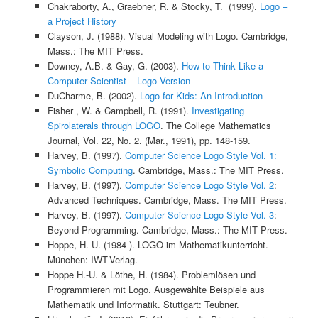
Chakraborty, A., Graebner, R. & Stocky, T. (1999).
Logo –
a Project History
Clayson, J. (1988). Visual Modeling with Logo. Cambridge,
Mass.: The MIT Press.
Downey, A.B. & Gay, G. (2003).
How to Think Like a
Computer Scientist – Logo Version
DuCharme, B. (2002).
Logo for Kids: An Introduction
Fisher , W. & Campbell, R. (1991).
Investigating
Spirolaterals through LOGO
. The College Mathematics
Journal, Vol. 22, No. 2. (Mar., 1991), pp. 148-159.
Harvey, B. (1997).
Computer Science Logo Style Vol. 1:
Symbolic Computing
. Cambridge, Mass.: The MIT Press.
Harvey, B. (1997).
Computer Science Logo Style Vol. 2
:
Advanced Techniques. Cambridge, Mass. The MIT Press.
Harvey, B. (1997).
Computer Science Logo Style Vol. 3
:
Beyond Programming. Cambridge, Mass.: The MIT Press.
Hoppe, H.-U. (1984 ). LOGO im Mathematikunterricht.
München: IWT-Verlag.
Hoppe H.-U. & Löthe, H. (1984). Problemlösen und
Programmieren mit Logo. Ausgewählte Beispiele aus
Mathematik und Informatik. Stuttgart: Teubner.