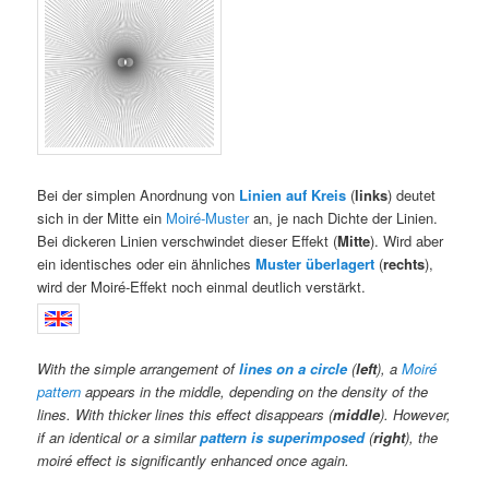
Bei der simplen Anordnung von
Linien auf Kreis
(
links
) deutet
sich in der Mitte ein
Moiré-Muster
an, je nach Dichte der Linien.
Bei dickeren Linien verschwindet dieser Effekt (
Mitte
). Wird aber
ein identisches oder ein ähnliches
Muster überlagert
(
rechts
),
wird der Moiré-Effekt noch einmal deutlich verstärkt.
With the simple arrangement of
lines on a circle
(
left
), a
Moiré
pattern
appears in the middle, depending on the density of the
lines. With thicker lines this effect disappears (
middle
). However,
if an identical or a similar
pattern is superimposed
(
right
), the
moiré effect is significantly enhanced once again.