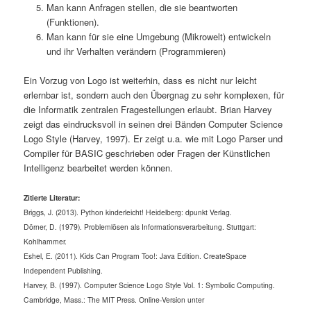
Man kann Anfragen stellen, die sie beantworten
(Funktionen).
Man kann für sie eine Umgebung (Mikrowelt) entwickeln
und ihr Verhalten verändern (Programmieren)
Ein Vorzug von Logo ist weiterhin, dass es nicht nur leicht
erlernbar ist, sondern auch den Übergnag zu sehr komplexen, für
die Informatik zentralen Fragestellungen erlaubt. Brian Harvey
zeigt das eindrucksvoll in seinen drei Bänden Computer Science
Logo Style (Harvey, 1997). Er zeigt u.a. wie mit Logo Parser und
Compiler für BASIC geschrieben oder Fragen der Künstlichen
Intelligenz bearbeitet werden können.
Zitierte Literatur:
Briggs, J. (2013). Python kinderleicht! Heidelberg: dpunkt Verlag.
Dörner, D. (1979). Problemlösen als Informationsverarbeitung. Stuttgart:
Kohlhammer.
Eshel, E. (2011). Kids Can Program Too!: Java Edition. CreateSpace
Independent Publishing.
Harvey, B. (1997). Computer Science Logo Style Vol. 1: Symbolic Computing.
Cambridge, Mass.: The MIT Press. Online-Version unter