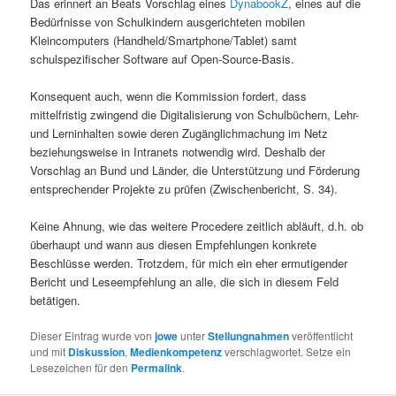
Das erinnert an Beats Vorschlag eines
DynabookZ
, eines auf die
Bedürfnisse von Schulkindern ausgerichteten mobilen
Kleincomputers (Handheld/Smartphone/Tablet) samt
schulspezifischer Software auf Open-Source-Basis.
Konsequent auch, wenn die Kommission fordert, dass
mittelfristig zwingend die Digitalisierung von Schulbüchern, Lehr-
und Lerninhalten sowie deren Zugänglichmachung im Netz
beziehungsweise in Intranets notwendig wird. Deshalb der
Vorschlag an Bund und Länder, die Unterstützung und Förderung
entsprechender Projekte zu prüfen (Zwischenbericht, S. 34).
Keine Ahnung, wie das weitere Procedere zeitlich abläuft, d.h. ob
überhaupt und wann aus diesen Empfehlungen konkrete
Beschlüsse werden. Trotzdem, für mich ein eher ermutigender
Bericht und Leseempfehlung an alle, die sich in diesem Feld
betätigen.
Dieser Eintrag wurde von
jowe
unter
Stellungnahmen
veröffentlicht
und mit
Diskussion
,
Medienkompetenz
verschlagwortet. Setze ein
Lesezeichen für den
Permalink
.