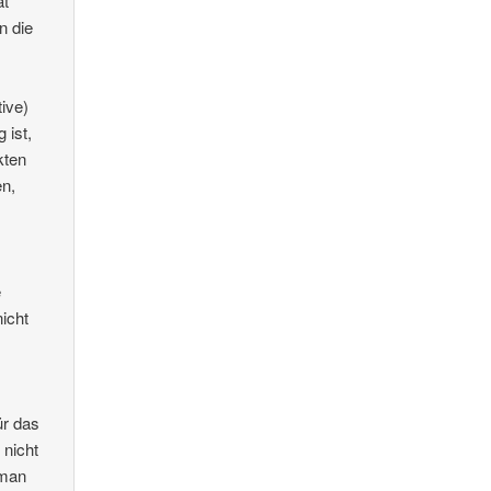
at
n die
ive)
 ist,
kten
en,
e
icht
ür das
 nicht
 man