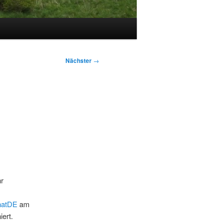
Nächster
→
r
hatDE
am
ert.