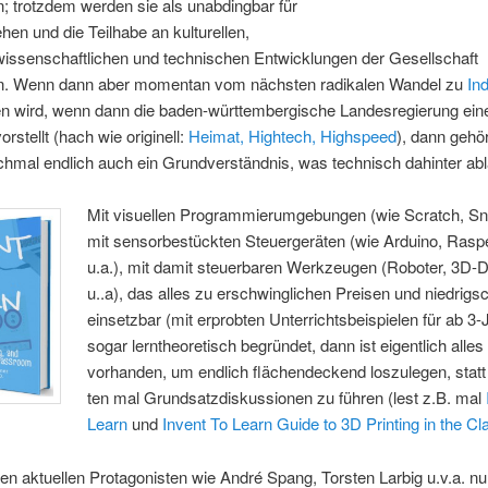
; trotzdem werden sie als unabdingbar für
hen und die Teilhabe an kulturellen,
wissenschaftlichen und technischen Entwicklungen der Gesellschaft
. Wenn dann aber momentan vom nächsten radikalen Wandel zu
Ind
n wird, wenn dann die baden-württembergische Landesregierung eine 
orstellt (hach wie originell:
Heimat, Hightech, Highspeed
), dann gehö
ochmal endlich auch ein Grundverständnis, was technisch dahinter abl
Mit visuellen Programmierumgebungen (wie Scratch, Sna
mit sensorbestückten Steuergeräten (wie Arduino, Rasp
u.a.), mit damit steuerbaren Werkzeugen (Roboter, 3D-
u..a), das alles zu erschwinglichen Preisen und niedrigs
einsetzbar (mit erprobten Unterrichtsbeispielen für ab 3-
sogar lerntheoretisch begründet, dann ist eigentlich alles
vorhanden, um endlich flächendeckend loszulegen, stat
ten mal Grundsatzdiskussionen zu führen (lest z.B. mal
Learn
und
Invent To Learn Guide to 3D Printing in the C
en aktuellen Protagonisten wie André Spang, Torsten Larbig u.v.a. nu