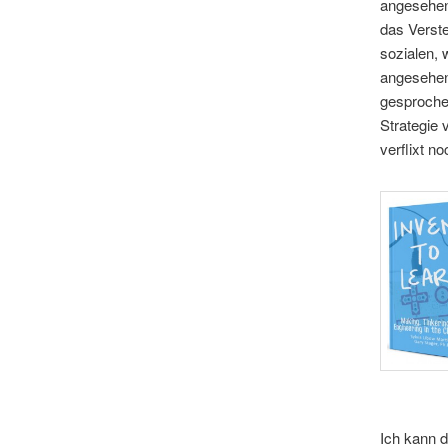
angesehen
das Verste
sozialen, 
angesehen
gesproche
Strategie v
verflixt n
Ich kann d