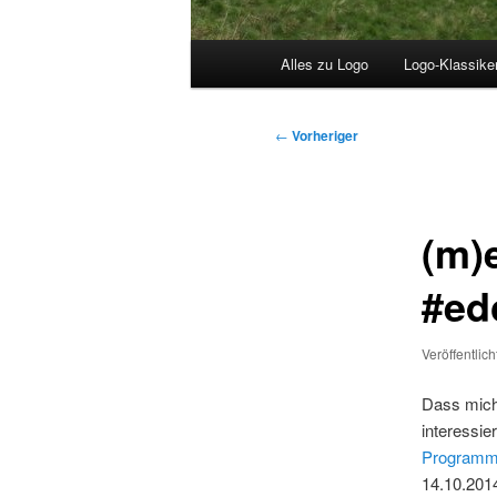
Hauptmenü
Alles zu Logo
Logo-Klassike
Beitragsnavigation
←
Vorheriger
(m)e
#ed
Veröffentlic
Dass mic
interessie
Programmi
14.10.2014