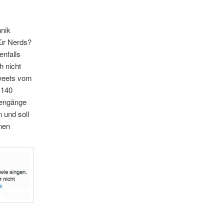
hnik
für Nerds?
enfalls
h nicht
Tweets vom
 140
kengänge
 und soll
inen