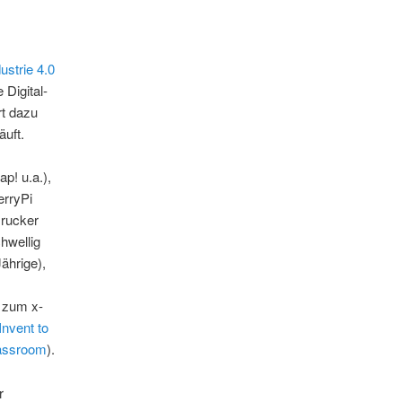
ustrie 4.0
Digital-
rt dazu
äuft.
p! u.a.),
erryPi
Drucker
chwellig
Jährige),
t zum x-
Invent to
lassroom
).
r