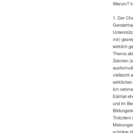
Warum? Im
1. Der Ch
Genderfrag
Unterstütz
mir) gezei
wirklich 
Thema abl
Zeichen (
ausformuli
vielleicht
wirklichen
Ich nehme
Edchat ehe
und im Be
Bildungste
Trotzdem 
Meinungen 
schräge Ve