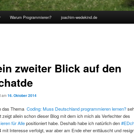
r
Warum Programmieren?
joachim-wedekind.de
in zweiter Blick auf den
chatde
ht am
16. Oktober 2014
h das Thema
Coding: Muss Deutschland programmieren lernen?
seh
rt zeigt allein schon dieser Blog mit dem ich mich als Verfechter des
eren für Alle
positioniert habe. Deshalb habe ich natürlich den
#EDc
 mit Interesse verfolgt, war aber am Ende eher enttäuscht und resigni