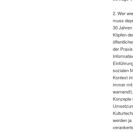
2. Wer wie
muss depri
30 Jahren 
Köpfen der
öffentlic
der Praxis
Informati
Einführung
sozialen 
Kontext im
immer mit
warnend!)
Konzepte 
Umsetzung
Kulturtechn
werden ja 
verankert