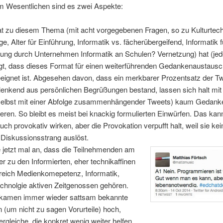
 Wesentlichen sind es zwei Aspekte:
at zu diesem Thema (mit acht vorgegebenen Fragen, so zu Kulturtec
e, Alter für Einführung, Informatik vs. fächerübergeifend, Informatik 
ung durch Unternehmen Informatik an Schulen? Vernetzung) hat (jed
gt, dass dieses Format für einen weiterführenden Gedankenaustausc
geeignet ist. Abgesehen davon, dass ein merkbarer Prozentsatz der 
enkend aus persönlichen Begrüßungen bestand, lassen sich halt mit
selbst mit einer Abfolge zusammenhängender Tweets) kaum Gedan
eren. So bleibt es meist bei knackig formulierten Einwürfen. Das kann
 auch provokativ wirken, aber die Provokation verpufft halt, weil sie ke
 Diskussionsstrang auslöst.
 jetzt mal an, dass die Teilnehmenden
am
r zu den Informierten, eher technikaffinen
reich Medienkomepetenz, Informatik,
chnolgie aktiven Zeitgenossen gehören.
kamen immer wieder sattsam bekannte
(um nicht zu sagen Vorurteile) hoch,
rgleiche, die konkret wenig weiter helfen.