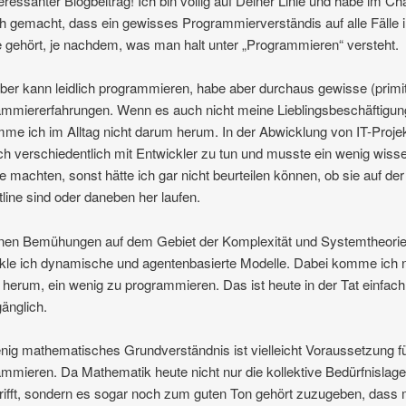
teressanter Blogbeitrag! Ich bin völlig auf Deiner Linie und habe im Ch
ch gemacht, dass ein gewisses Programmierverständis auf alle Fälle i
 gehört, je nachdem, was man halt unter „Programmieren“ versteht.
lber kann leidlich programmieren, habe aber durchaus gewisse (primit
mmiererfahrungen. Wenn es auch nicht meine Lieblingsbeschäftigung
me ich im Alltag nicht darum herum. In der Abwicklung von IT-Proje
ich verschiedentlich mit Entwickler zu tun und musste ein wenig wiss
e machten, sonst hätte ich gar nicht beurteilen können, ob sie auf der
tline sind oder daneben her laufen.
inen Bemühungen auf dem Gebiet der Komplexität und Systemtheori
kle ich dynamische und agentenbasierte Modelle. Dabei komme ich n
herum, ein wenig zu programmieren. Das ist heute in der Tat einfach
änglich.
nig mathematisches Grundverständnis ist vielleicht Voraussetzung f
mmieren. Da Mathematik heute nicht nur die kollektive Bedürfnislage
rifft, sondern es sogar noch zum guten Ton gehört zuzugeben, dass