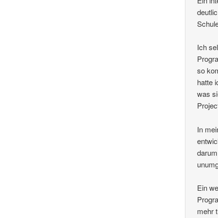
Ein in
deutli
Schule
Ich se
Progra
so kom
hatte 
was si
Projec
In me
entwic
darum 
unumg
Ein we
Progra
mehr t