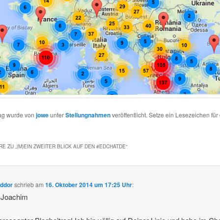
rag wurde von
jowe
unter
Stellungnahmen
veröffentlicht. Setze ein Lesezeichen für
E ZU „
(M)EIN ZWEITER BLICK AUF DEN #EDCHATDE
“
Addor
schrieb
am
16. Oktober 2014 um 17:25 Uhr
:
r Joachim