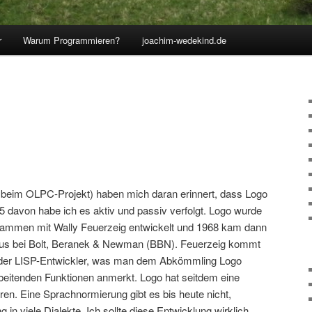
r
Warum Programmieren?
joachim-wedekind.de
 beim OLPC-Projekt) haben mich daran erinnert, dass Logo
 25 davon habe ich es aktiv und passiv verfolgt. Logo wurde
ammen mit Wally Feuerzeig entwickelt und 1968 kam dann
heraus bei Bolt, Beranek & Newman (BBN). Feuerzeig kommt
 der LISP-Entwickler, was man dem Abkömmling Logo
beitenden Funktionen anmerkt. Logo hat seitdem eine
en. Eine Sprachnormierung gibt es bis heute nicht,
 in viele Dialekte. Ich sollte diese Entwicklung wirklich