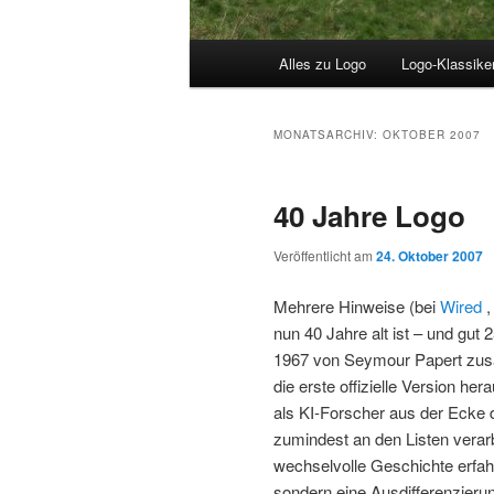
Hauptmenü
Alles zu Logo
Logo-Klassike
MONATSARCHIV:
OKTOBER 2007
40 Jahre Logo
Veröffentlicht am
24. Oktober 2007
Mehrere Hinweise (bei
Wired
,
nun 40 Jahre alt ist – und gut
1967 von Seymour Papert zus
die erste offizielle Version 
als KI-Forscher aus der Ecke
zumindest an den Listen verar
wechselvolle Geschichte erfahr
sondern eine Ausdifferenzierung