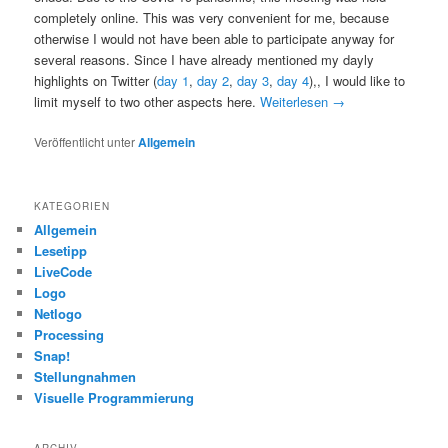
completely online. This was very convenient for me, because
otherwise I would not have been able to participate anyway for
several reasons. Since I have already mentioned my dayly
highlights on Twitter (
day 1
,
day 2
,
day 3
,
day 4
),, I would like to
limit myself to two other aspects here.
Weiterlesen
→
Veröffentlicht unter
Allgemein
KATEGORIEN
Allgemein
Lesetipp
LiveCode
Logo
Netlogo
Processing
Snap!
Stellungnahmen
Visuelle Programmierung
ARCHIV