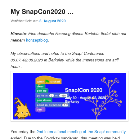
My SnapCon2020 …
Veröffentlicht am
3. August 2020
Hinweis
: Eine deutsche Fassung dieses Berichts findet sich auf
meinem
konzeptblog
.
My observations and notes to the Snap! Conference
30.07.-02.08.2020 in Berkeley while the impressions are still
fresh..
Yesterday the
2nd international meeting of the Snap! community
ended. Due to the Covid-19 pandemic, this meeting was held