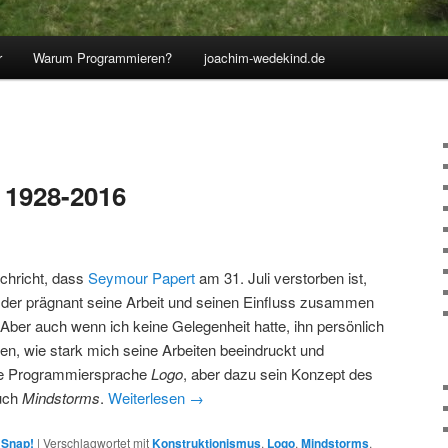
r
Warum Programmieren?
joachim-wedekind.de
 1928-2016
chricht, dass
Seymour Papert
am 31. Juli verstorben ist,
 der prägnant seine Arbeit und seinen Einfluss zusammen
. Aber auch wenn ich keine Gelegenheit hatte, ihn persönlich
en, wie stark mich seine Arbeiten beeindruckt und
die Programmiersprache
Logo
, aber dazu sein Konzept des
uch
Mindstorms
.
Weiterlesen
→
,
Snap!
|
Verschlagwortet mit
Konstruktionismus
,
Logo
,
Mindstorms
,