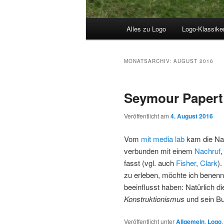
Hauptmenü
Alles zu Logo
Logo-Klassike
MONATSARCHIV:
AUGUST 2016
Seymour Papert
Veröffentlicht am
4. August 2016
Vom
mit media lab
kam die Na
verbunden mit einem
Nachruf
,
fasst (vgl. auch
Fisher
,
Clark
)
zu erleben, möchte ich benenn
beeinflusst haben: Natürlich 
Konstruktionismus
und sein B
Veröffentlicht unter
Allgemein
,
Logo